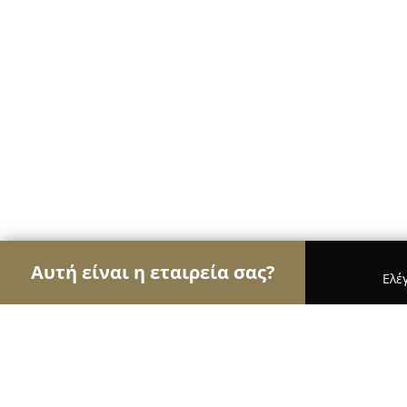
Αυτή είναι η εταιρεία σας?
Ελέ
Αετοί της ψυχαγωγίας
Μπαρ, Θέατρα, Καφετέρι