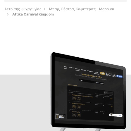
Αετοί της ψυχαγωγίας
Μπαρ, Θέατρα, Καφετέριες - Μαρούσι
Attika Carnival Kingdom