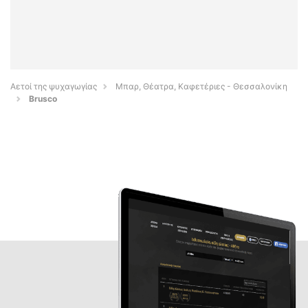
Αετοί της ψυχαγωγίας
Μπαρ, Θέατρα, Καφετέριες - Θεσσαλονίκη
Brusco