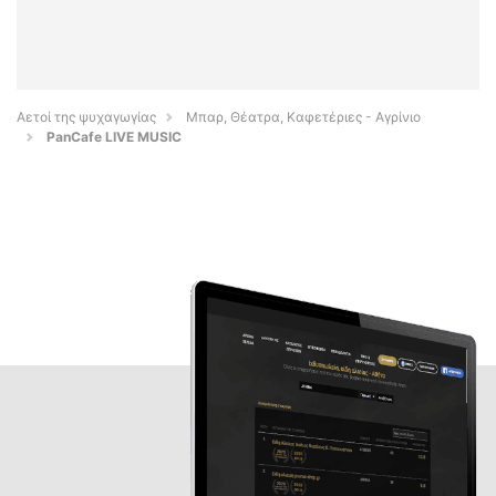
Αετοί της ψυχαγωγίας
Μπαρ, Θέατρα, Καφετέριες - Αγρίνιο
PanCafe LIVE MUSIC