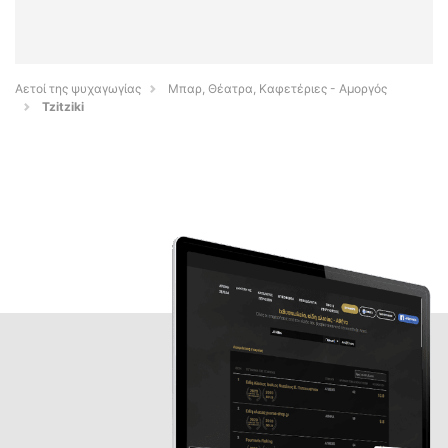
Αετοί της ψυχαγωγίας
Μπαρ, Θέατρα, Καφετέριες - Αμοργός
Tzitziki