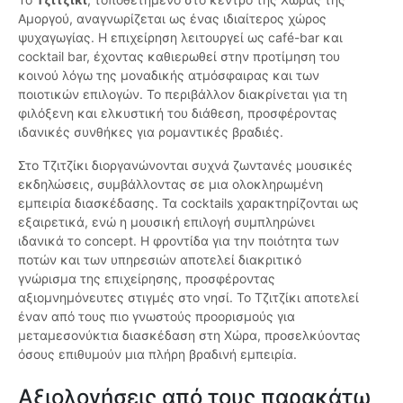
Αμοργού, αναγνωρίζεται ως ένας ιδιαίτερος χώρος
ψυχαγωγίας. Η επιχείρηση λειτουργεί ως café-bar και
cocktail bar, έχοντας καθιερωθεί στην προτίμηση του
κοινού λόγω της μοναδικής ατμόσφαιρας και των
ποιοτικών επιλογών. Το περιβάλλον διακρίνεται για τη
φιλόξενη και ελκυστική του διάθεση, προσφέροντας
ιδανικές συνθήκες για ρομαντικές βραδιές.
Στο Τζιτζίκι διοργανώνονται συχνά ζωντανές μουσικές
εκδηλώσεις, συμβάλλοντας σε μια ολοκληρωμένη
εμπειρία διασκέδασης. Τα cocktails χαρακτηρίζονται ως
εξαιρετικά, ενώ η μουσική επιλογή συμπληρώνει
ιδανικά το concept. Η φροντίδα για την ποιότητα των
ποτών και των υπηρεσιών αποτελεί διακριτικό
γνώρισμα της επιχείρησης, προσφέροντας
αξιομνημόνευτες στιγμές στο νησί. Το Τζιτζίκι αποτελεί
έναν από τους πιο γνωστούς προορισμούς για
μεταμεσονύκτια διασκέδαση στη Χώρα, προσελκύοντας
όσους επιθυμούν μια πλήρη βραδινή εμπειρία.
Αξιολογήσεις από τους παρακάτω