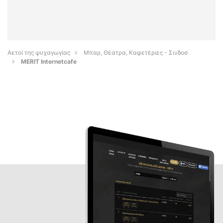
Αετοί της ψυχαγωγίας
Μπαρ, Θέατρα, Καφετέριες - Σινδοσ
MERIT Internetcafe