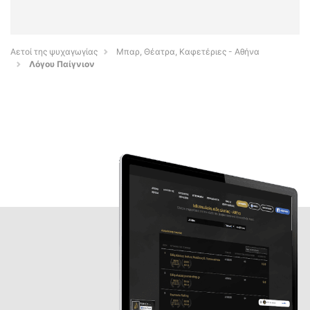
Αετοί της ψυχαγωγίας
Μπαρ, Θέατρα, Καφετέριες - Αθήνα
Λόγου Παίγνιον