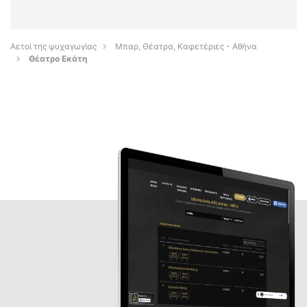
Αετοί της ψυχαγωγίας
Μπαρ, Θέατρα, Καφετέριες - Αθήνα
Θέατρο Εκάτη