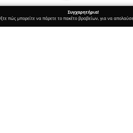
Συγχαρητήρια!
γξτε πώς μπορείτε να πάρετε το πακέτο βραβείων, για να απολαύσε
ες - Θεσσαλονίκη
Angel Spirits - κάβα ποτών
Σχετικά με την εταιρεία:
Η
Angel Spirits
είναι μια αναγ
Δημητρίου 139 στην καρδιά τη
ψυχαγωγίας, εξασφαλίζοντας γι
διαμορφωμένη συλλογή προϊόν
εκλεκτών κρασιών, σπάνιων α
κόσμου, απευθυνόμενη ακόμα κ
Η εμπειρία στην Angel Spirits
εξυπηρέτηση και το ζεστό περ