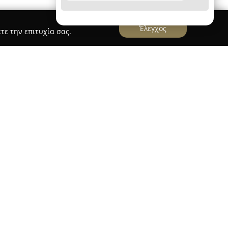
Έλεγχος
τε την επιτυχία σας.
νωρισμένη κάβα ποτών, με έδρα την οδό Αγίου
ς Θεσσαλονίκης. Διακρίνεται στον χώρο της
α τους πελάτες της μια εκτενή και επιμελώς
των. Η συλλογή αυτή περιλαμβάνει ποικιλία
ποσταγμάτων και ποτών από διάφορα μέρη του
αι στις πιο υψηλές απαιτήσεις.
 χαρακτηρίζεται από την αφοσίωση στην ποιοτική
ιβάλλον που προσφέρει το εξειδικευμένο