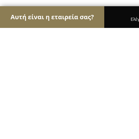
Αυτή είναι η εταιρεία σας?
Ελέ
Αετοί της ψυχαγωγίας
Μπαρ, Θέατρα, Καφετέρι
Angel Spirits - κάβα ποτών
8.6
(27)
Θεσσαλονίκη, Agiou Dimitriou 139
Εμφάνιση αριθμού τηλεφώνου