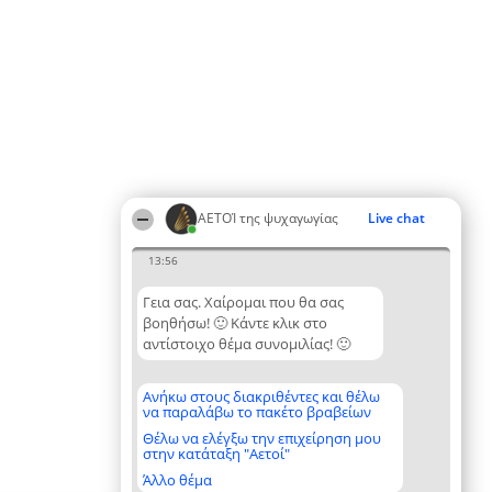
ΑΕΤΟΊ της ψυχαγωγίας
Live chat
13:56
Γεια σας. Χαίρομαι που θα σας
βοηθήσω! 🙂 Κάντε κλικ στο
αντίστοιχο θέμα συνομιλίας! 🙂
Ανήκω στους διακριθέντες και θέλω
να παραλάβω το πακέτο βραβείων
Θέλω να ελέγξω την επιχείρηση μου
στην κατάταξη "Αετοί"
Άλλο θέμα