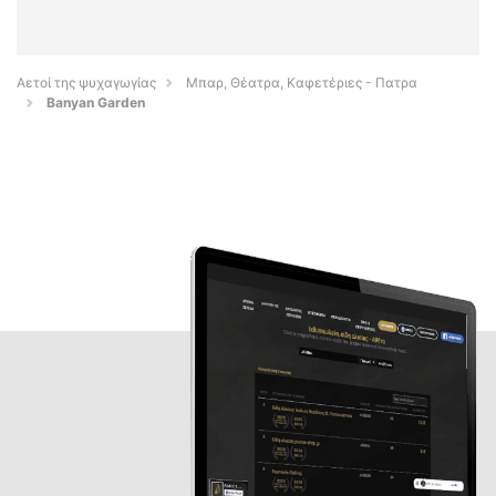
Αετοί της ψυχαγωγίας
Μπαρ, Θέατρα, Καφετέριες - Πατρα
Banyan Garden