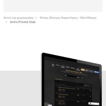
Αετοί της ψυχαγωγίας
Μπαρ, Θέατρα, Καφετέριες - Νέα Μάκρη
Astra Private Club