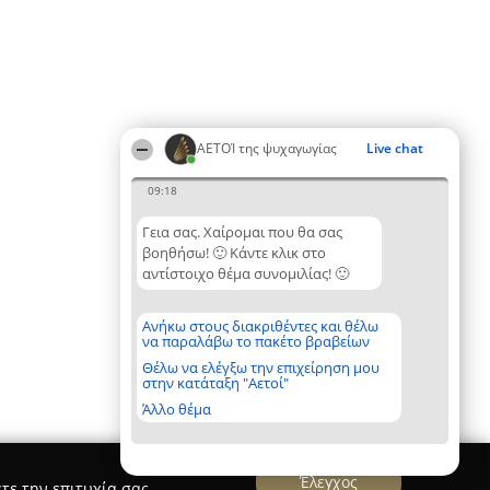
ΑΕΤΟΊ της ψυχαγωγίας
Live chat
09:18
Γεια σας. Χαίρομαι που θα σας
βοηθήσω! 🙂 Κάντε κλικ στο
αντίστοιχο θέμα συνομιλίας! 🙂
Ανήκω στους διακριθέντες και θέλω
να παραλάβω το πακέτο βραβείων
Θέλω να ελέγξω την επιχείρηση μου
στην κατάταξη "Αετοί"
Άλλο θέμα
Έλεγχος
τε την επιτυχία σας.