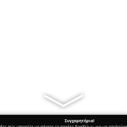
Συγχαρητήρια!
γξτε πώς μπορείτε να πάρετε το πακέτο βραβείων, για να απολαύσε