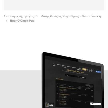
Αετοί της ψυχαγωγίας
Μπαρ, Θέατρα, Καφετέριες - Θεσσαλονίκη
Beer O'Clock Pub