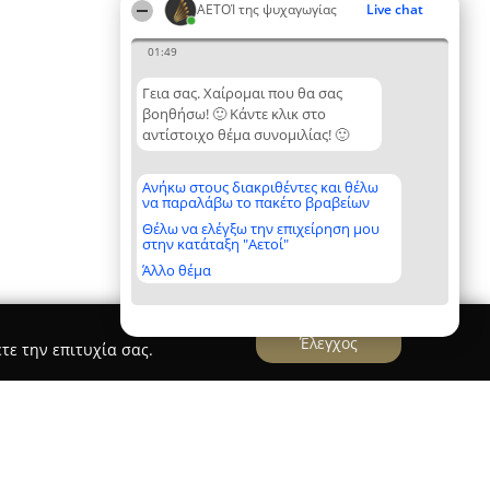
ΑΕΤΟΊ της ψυχαγωγίας
Live chat
01:49
Γεια σας. Χαίρομαι που θα σας
βοηθήσω! 🙂 Κάντε κλικ στο
αντίστοιχο θέμα συνομιλίας! 🙂
Ανήκω στους διακριθέντες και θέλω
να παραλάβω το πακέτο βραβείων
Θέλω να ελέγξω την επιχείρηση μου
στην κατάταξη "Αετοί"
Άλλο θέμα
Έλεγχος
τε την επιτυχία σας.