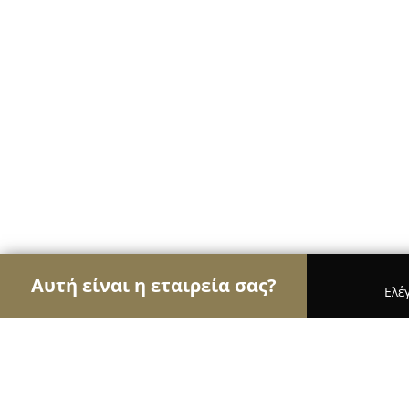
Αυτή είναι η εταιρεία σας?
Ελέ
Αετοί της ψυχαγωγίας
Μπαρ, Θέατρα, Καφετέρι