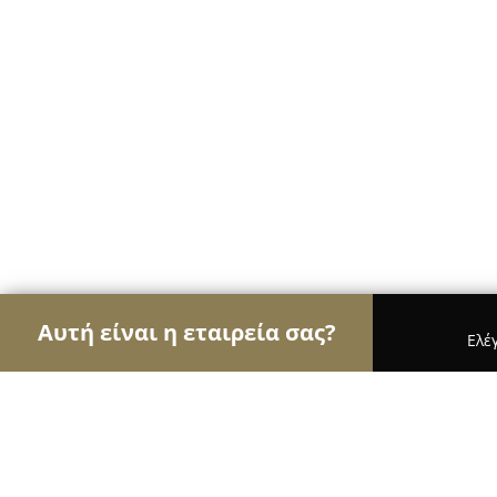
Αυτή είναι η εταιρεία σας?
Ελέ
Αετοί της ψυχαγωγίας
Μπαρ, Θέατρα, Καφετέρι