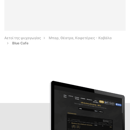
Αετοί της ψυχαγωγίας
Μπαρ, Θέατρα, Καφετέριες - Καβάλα
Blue Cafe