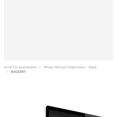
Αετοί της ψυχαγωγίας
Μπαρ, Θέατρα, Καφετέριες - Θηρα
BOOZERY