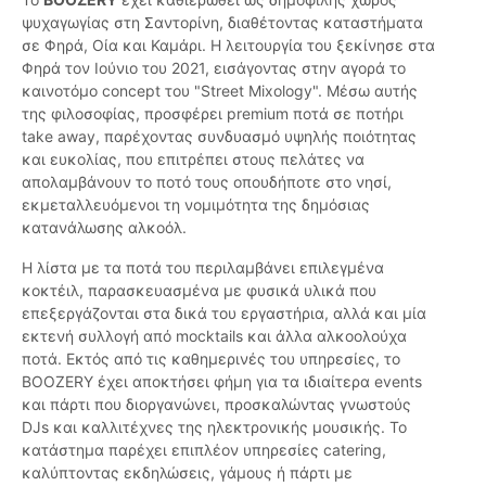
ψυχαγωγίας στη Σαντορίνη, διαθέτοντας καταστήματα
σε Φηρά, Οία και Καμάρι. Η λειτουργία του ξεκίνησε στα
Φηρά τον Ιούνιο του 2021, εισάγοντας στην αγορά το
καινοτόμο concept του "Street Mixology". Μέσω αυτής
της φιλοσοφίας, προσφέρει premium ποτά σε ποτήρι
take away, παρέχοντας συνδυασμό υψηλής ποιότητας
και ευκολίας, που επιτρέπει στους πελάτες να
απολαμβάνουν το ποτό τους οπουδήποτε στο νησί,
εκμεταλλευόμενοι τη νομιμότητα της δημόσιας
κατανάλωσης αλκοόλ.
Η λίστα με τα ποτά του περιλαμβάνει επιλεγμένα
κοκτέιλ, παρασκευασμένα με φυσικά υλικά που
επεξεργάζονται στα δικά του εργαστήρια, αλλά και μία
εκτενή συλλογή από mocktails και άλλα αλκοολούχα
ποτά. Εκτός από τις καθημερινές του υπηρεσίες, το
BOOZERY έχει αποκτήσει φήμη για τα ιδιαίτερα events
και πάρτι που διοργανώνει, προσκαλώντας γνωστούς
DJs και καλλιτέχνες της ηλεκτρονικής μουσικής. Το
κατάστημα παρέχει επιπλέον υπηρεσίες catering,
καλύπτοντας εκδηλώσεις, γάμους ή πάρτι με