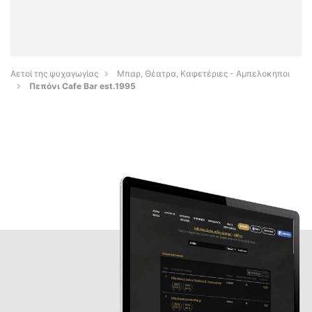
Αετοί της ψυχαγωγίας
Μπαρ, Θέατρα, Καφετέριες - Αμπελοκηποι
Πεπόνι Cafe Bar est.1995