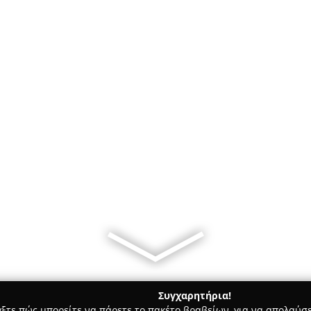
Συγχαρητήρια!
γξτε πώς μπορείτε να πάρετε το πακέτο βραβείων, για να απολαύσε