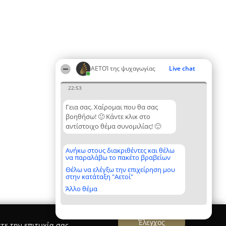
ΑΕΤΟΊ της ψυχαγωγίας
Live chat
22:53
Γεια σας. Χαίρομαι που θα σας
βοηθήσω! 🙂 Κάντε κλικ στο
αντίστοιχο θέμα συνομιλίας! 🙂
Ανήκω στους διακριθέντες και θέλω
να παραλάβω το πακέτο βραβείων
Θέλω να ελέγξω την επιχείρηση μου
στην κατάταξη "Αετοί"
Άλλο θέμα
Έλεγχος
τε την επιτυχία σας.