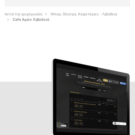
Αετοί της ψυχαγωγίας
Μπαρ, Θέατρα, Καφετέριες - Λιβαδεια
Cafe Aμάν Λιβαδειά