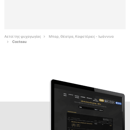
Αετοί της ψυχαγωγίας
Μπαρ, Θέατρα, Καφετέριες - Ιωάννινα
Cocteau