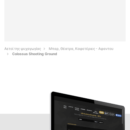
Αετοί της ψυχαγωγίας
Μπαρ, Θέατρα, Καφετέριες - Αφαντου
Colossus Shooting Ground