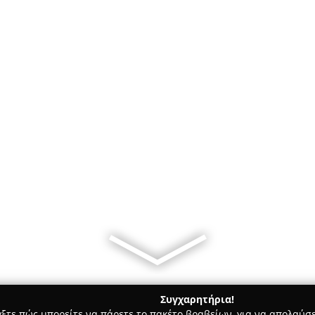
Συγχαρητήρια!
γξτε πώς μπορείτε να πάρετε το πακέτο βραβείων, για να απολαύσε