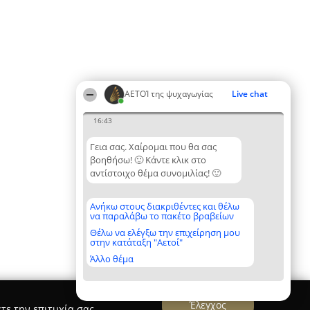
ΑΕΤΟΊ της ψυχαγωγίας
Live chat
16:43
Γεια σας. Χαίρομαι που θα σας
βοηθήσω! 🙂 Κάντε κλικ στο
αντίστοιχο θέμα συνομιλίας! 🙂
Ανήκω στους διακριθέντες και θέλω
να παραλάβω το πακέτο βραβείων
Θέλω να ελέγξω την επιχείρηση μου
στην κατάταξη "Αετοί"
Άλλο θέμα
Έλεγχος
τε την επιτυχία σας.