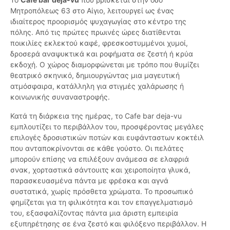
Μητροπόλεως 63 στο Αίγιο, λειτουργεί ως ένας
ιδιαίτερος προορισμός ψυχαγωγίας στο κέντρο της
πόλης. Από τις πρώτες πρωινές ώρες διατίθενται
ποικιλίες εκλεκτού καφέ, φρεσκοστυμμένοι χυμοί,
δροσερά αναψυκτικά και ροφήματα σε ζεστή ή κρύα
εκδοχή. Ο χώρος διαμορφώνεται με τρόπο που θυμίζει
θεατρικό σκηνικό, δημιουργώντας μια μαγευτική
ατμόσφαιρα, κατάλληλη για στιγμές χαλάρωσης ή
κοινωνικής συναναστροφής.
Κατά τη διάρκεια της ημέρας, το Cafe bar deja-vu
εμπλουτίζει το περιβάλλον του, προσφέροντας μεγάλες
επιλογές δροσιστικών ποτών και ευφάνταστων κοκτέιλ
που ανταποκρίνονται σε κάθε γούστο. Οι πελάτες
μπορούν επίσης να επιλέξουν ανάμεσα σε ελαφριά
σνακ, χορταστικά σάντουιτς και χειροποίητα γλυκά,
παρασκευασμένα πάντα με φρέσκα και αγνά
συστατικά, χωρίς πρόσθετα χρώματα. Το προσωπικό
φημίζεται για τη φιλικότητα και τον επαγγελματισμό
του, εξασφαλίζοντας πάντα μια άριστη εμπειρία
εξυπηρέτησης σε ένα ζεστό και φιλόξενο περιβάλλον. Η