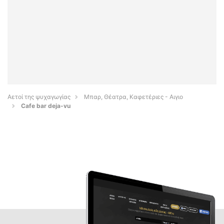
Αετοί της ψυχαγωγίας
Μπαρ, Θέατρα, Καφετέριες - Αιγιο
Cafe bar deja-vu