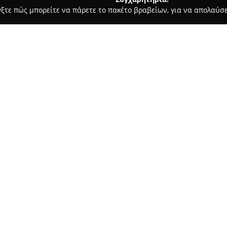
γξτε πώς μπορείτε να πάρετε το πακέτο βραβείων, για να απολαύσε
ες - Θεσσαλονίκη
Dj Creations Υπηρεσίες Dj γάμου Θεσσαλ
Θεσσαλονίκη Χαλκιδική
Σχετικά με την εταιρεία:
Η
Dj Creations
δραστηριοποιεί
εδρεύοντας στη Θεσσαλονίκη 
περιοχές της Ελλάδας, όπως η 
σημαντική εμπειρία στις κοινω
διοργάνωση ξεχωριστών γαμήλ
Δείτε περισσότερα >>
Εκτός από τις υπηρεσίες DJ, η
εξοπλισμό, ατμοσφαιρικές λύσε
συμβάλλοντας σε μια ολοκληρω
Creations στηρίζεται στην πλ
προσαρμογή στις προσδοκίες τ