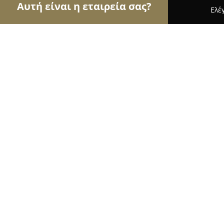
Αυτή είναι η εταιρεία σας?
Ελέ
Αετοί της ψυχαγωγίας
Μπαρ, Θέατρα, Καφετέρι
Dj Creations Υπηρεσίες Dj γάμου 
Αθήνα Μύκονο Πάρο Ελλάδα
8.6
(17)
Θεσσαλονίκη, Ελ. Βενιζέλου 3
Εμφάνιση αριθμού τηλεφώνου