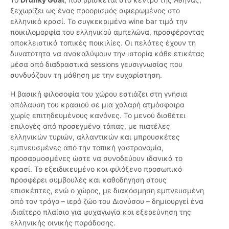
ξεχωρίζει ως ένας προορισμός αφιερωμένος στο
ελληνικό κρασί. Το συγκεκριμένο wine bar τιμά την
ποικιλομορφία του ελληνικού αμπελώνα, προσφέροντας
αποκλειστικά τοπικές ποικιλίες. Οι πελάτες έχουν τη
δυνατότητα να ανακαλύψουν την ιστορία κάθε ετικέτας
μέσα από διαδραστικά sessions γευσιγνωσίας που
συνδυάζουν τη μάθηση με την ευχαρίστηση.
Η βασική φιλοσοφία του χώρου εστιάζει στη γνήσια
απόλαυση του κρασιού σε μια χαλαρή ατμόσφαιρα
χωρίς επιτηδευμένους κανόνες. Το μενού διαθέτει
επιλογές από προσεγμένα τάπας, με πιατέλες
ελληνικών τυριών, αλλαντικών και μπρουσκέτες
εμπνευσμένες από την τοπική γαστρονομία,
προσαρμοσμένες ώστε να συνοδεύουν ιδανικά το
κρασί. Το εξειδικευμένο και φιλόξενο προσωπικό
προσφέρει συμβουλές και καθοδήγηση στους
επισκέπτες, ενώ ο χώρος, με διακόσμηση εμπνευσμένη
από τον τράγο – ιερό ζώο του Διονύσου – δημιουργεί ένα
ιδιαίτερο πλαίσιο για ψυχαγωγία και εξερεύνηση της
ελληνικής οινικής παράδοσης.