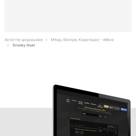
Αετοί της ψυχαγωγίας
Μπαρ, Θέατρα, Καφετέριες - Αθήνα
Drunky Goat