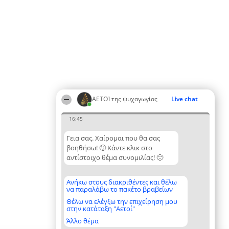
ΑΕΤΟΊ της ψυχαγωγίας
Live chat
16:45
Γεια σας. Χαίρομαι που θα σας
βοηθήσω! 🙂 Κάντε κλικ στο
αντίστοιχο θέμα συνομιλίας! 🙂
Ανήκω στους διακριθέντες και θέλω
να παραλάβω το πακέτο βραβείων
Θέλω να ελέγξω την επιχείρηση μου
στην κατάταξη "Αετοί"
Άλλο θέμα