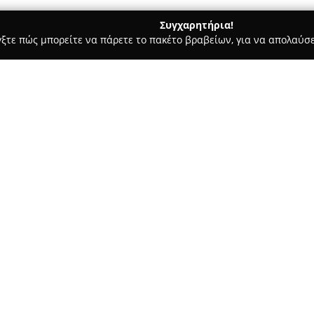
Συγχαρητήρια!
γξτε πώς μπορείτε να πάρετε το πακέτο βραβείων, για να απολαύσε
ες - Δάφνη
Easy Tiger - Street Bar
Σχετικά με την εταιρεία:
Το
Easy Tiger Street Bar
βρίσκε
Παπαστράτου 32, και λειτουργ
κέντρο της γειτονιάς. Αναδεικ
ιδιαίτερη ατμόσφαιρα και τον
Δείτε περισσότερα >>
παρέχοντας τη δυνατότητα στο
Το bar φημίζεται για την ευρε
δημιουργούνται με περίσσεια 
ξεχωριστές εμπειρίες γεύσεων.
οικειότητας και απλότητας, εν