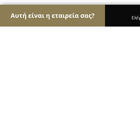
Αυτή είναι η εταιρεία σας?
Ελέ
Αετοί της ψυχαγωγίας
Μπαρ, Θέατρα, Καφετέρι
Easy Tiger - Street Bar
9.2
(1437)
Δάφνη, Athens, Greece
Εμφάνιση αριθμού τηλεφώνου