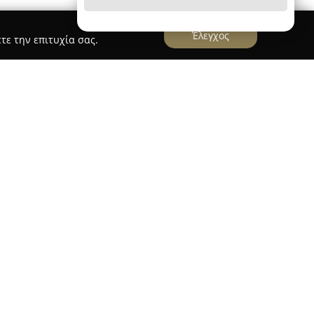
Έλεγχος
τε την επιτυχία σας.
ται στην περιοχή του Υμηττού, στη διεύθυνση
εί ως ένα δυναμικό σημείο συνάντησης στο
νύεται ως αυθεντικό street bar χάρη στην
 χαλαρό, φιλόξενο χώρο που προσφέρει,
υς επισκέπτες να απολαύσουν τις βραδιές τους.
ία γκάμα προσεγμένων κοκτέιλ, τα οποία
φροντίδα και δημιουργικότητα, προσφέροντας
 Η λειτουργία self-service ενισχύει την αίσθηση
ώ η μουσική διαδραματίζει σημαντικό ρόλο στο