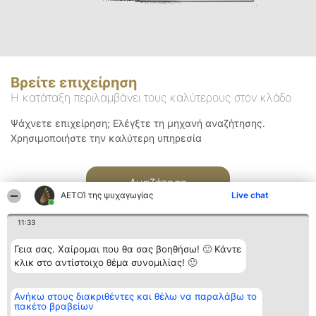
Βρείτε επιχείρηση
Η κατάταξη περιλαμβάνει τους καλύτερους στον κλάδο
Ψάχνετε επιχείρηση; Ελέγξτε τη μηχανή αναζήτησης.
Χρησιμοποιήστε την καλύτερη υπηρεσία
Αναζήτηση
ΑΕΤΟΊ της ψυχαγωγίας
Live chat
11:33
Γεια σας. Χαίρομαι που θα σας βοηθήσω! 🙂 Κάντε
κλικ στο αντίστοιχο θέμα συνομιλίας! 🙂
Διοργανωτής της
Κατάταξη
Επικοινωνία
Ανήκω στους διακριθέντες και θέλω να παραλάβω το
κατάταξης
Διακριθέντες
Επικοινωνία
πακέτο βραβείων
BEAUTIFUL COMPANY
Λίστα όλων