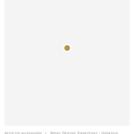
Αετοί της ψυχαγωγίας
Μπαρ, Θέατρα, Καφετέριες - Ηράκλειο