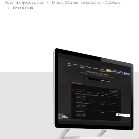
Αετοί της ψυχαγωγίας
Μπαρ, Θέατρα, Καφετέριες - Λιβαδεια
Enzzo Club