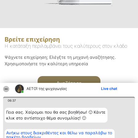
Βρείτε επιχείρηση
Η κατάταξη περιλαμβάνει τους καλύτερους στον κλάδο
Ψάχνετε επιχείρηση; Ελέγξτε τη μηχανή αναζήτησης.
Χρησιμοποιήστε την καλύτερη υπηρεσία
Αναζήτηση
ΑΕΤΟΊ της ψυχαγωγίας
Live chat
06:37
Γεια σας. Χαίρομαι που θα σας βοηθήσω! 🙂 Κάντε
κλικ στο αντίστοιχο θέμα συνομιλίας! 🙂
Διοργανωτής της
Κατάταξη
Επικοινωνία
Ανήκω στους διακριθέντες και θέλω να παραλάβω το
κατάταξης
Διακριθέντες
Επικοινωνία
πακέτο βραβείων
BEAUTIFUL COMPANY
Λίστα όλων