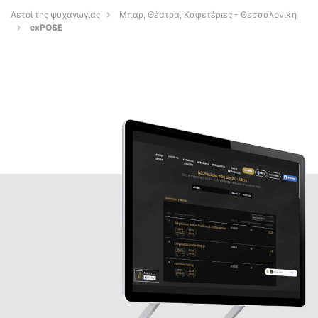
Αετοί της ψυχαγωγίας
Μπαρ, Θέατρα, Καφετέριες - Θεσσαλονίκη
exPOSE