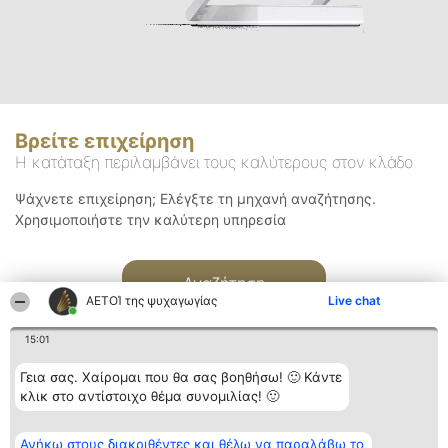
Βρείτε επιχείρηση
Η κατάταξη περιλαμβάνει τους καλύτερους στον κλάδο
Ψάχνετε επιχείρηση; Ελέγξτε τη μηχανή αναζήτησης.
Χρησιμοποιήστε την καλύτερη υπηρεσία
Αναζήτηση
ΑΕΤΟΊ της ψυχαγωγίας
Live chat
15:01
Γεια σας. Χαίρομαι που θα σας βοηθήσω! 🙂 Κάντε
κλικ στο αντίστοιχο θέμα συνομιλίας! 🙂
Διοργανωτής της
Κατάταξη
Επικοινωνία
Ανήκω στους διακριθέντες και θέλω να παραλάβω το
κατάταξης
Διακριθέντες
Επικοινωνία