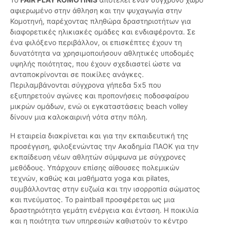
αφιερωμένο στην άθληση και την ψυχαγωγία στην
Κομοτηνή, παρέχοντας πληθώρα δραστηριοτήτων για
διαφορετικές ηλικιακές ομάδες και ενδιαφέροντα. Σε
ένα φιλόξενο περιβάλλον, οι επισκέπτες έχουν τη
δυνατότητα να χρησιμοποιήσουν αθλητικές υποδομές
υψηλής ποιότητας, που έχουν σχεδιαστεί ώστε να
ανταποκρίνονται σε ποικίλες ανάγκες.
Περιλαμβάνονται σύγχρονα γήπεδα 5x5 που
εξυπηρετούν αγώνες και προπονήσεις ποδοσφαίρου
μικρών ομάδων, ενώ οι εγκαταστάσεις beach volley
δίνουν μια καλοκαιρινή νότα στην πόλη.
Η εταιρεία διακρίνεται και για την εκπαιδευτική της
προσέγγιση, φιλοξενώντας την Ακαδημία ΠΑΟΚ για την
εκπαίδευση νέων αθλητών σύμφωνα με σύγχρονες
μεθόδους. Υπάρχουν επίσης αίθουσες πολεμικών
τεχνών, καθώς και μαθήματα yoga και pilates,
συμβάλλοντας στην ευζωία και την ισορροπία σώματος
και πνεύματος. Το paintball προσφέρεται ως μια
δραστηριότητα γεμάτη ενέργεια και ένταση. Η ποικιλία
και η ποιότητα των υπηρεσιών καθιστούν το κέντρο