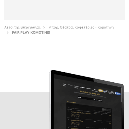
Αετοί της ψυχαγωγίας
Μπαρ, Θέατρα, Καφετέριες - Κομοτηνή
FAIR PLAY KOMOTINIS