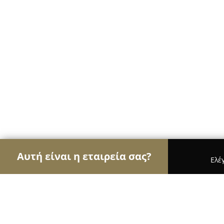
Αυτή είναι η εταιρεία σας?
Ελέ
Αετοί της ψυχαγωγίας
Μπαρ, Θέατρα, Καφετέρι