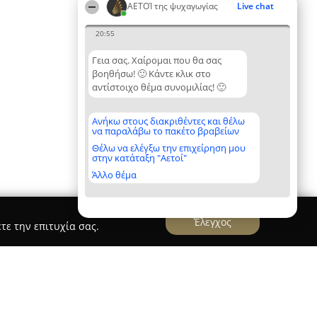
ΑΕΤΟΊ της ψυχαγωγίας
Live chat
20:55
Γεια σας. Χαίρομαι που θα σας
βοηθήσω! 🙂 Κάντε κλικ στο
αντίστοιχο θέμα συνομιλίας! 🙂
Ανήκω στους διακριθέντες και θέλω
να παραλάβω το πακέτο βραβείων
Θέλω να ελέγξω την επιχείρηση μου
στην κατάταξη "Αετοί"
Άλλο θέμα
Έλεγχος
τε την επιτυχία σας.