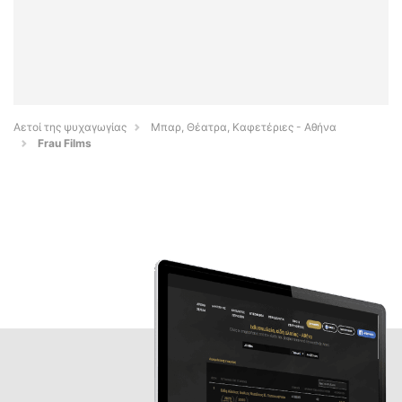
Αετοί της ψυχαγωγίας
Μπαρ, Θέατρα, Καφετέριες - Αθήνα
Frau Films