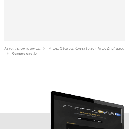
Αετοί της ψυχαγωγίας
Μπαρ, Θέατρα, Καφετέριες - Άγιος Δημήτριος
Gamers castle