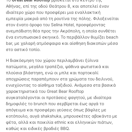
Αθήνας, επί της οδού Θεάτρου 8, και αποτελεί έναν
ιδιαίτερο χώρο που προσφέρει μια εναλλακτική
εμπειρία μακριά από τη ρουτίνα της πόλης. Φιλοξενείται
στον ένατο όροφο του Selina Hotel, προσφέροντας
ανεμπόδιστη θέα προς την Ακρόπολη, η οποία συνθέτει
ένα εντυπωσιακό σκηνικό. Το περιβάλλον θυμίζει beach
bar, με χαλαρή ατμόσφαιρα και αίσθηση διακοπών μέσα
στο αστικό τοπίο.
Η διακόσμηση του χώρου περιλαμβάνει ξύλινα
πατώματα, μεγάλα τραπέζια, ψάθινα φωτιστικά και
πλούσια βλάστηση, ενώ οι μπλε και πορτοκαλί
αποχρώσεις παραπέμπουν στα χρώματα του δειλινού,
ενισχύοντας το αίσθημα ταξιδιού. Ανάμεσα στα βασικά
χαρακτηριστικά του Great Bear Rooftop
συγκαταλέγονται οι προτάσεις φαγητού, με ιδιαίτερα
δημοφιλές το brunch που σερβίρεται έως αργά το
απόγευμα και προσφέρει γεύσεις όπως βάφλες με
κοτόπουλο, αυγά shakshuka, μπρουσκέτες αβοκάντο με
φέτα, αλλά και ποικιλία ethnic και ελληνικών πιάτων,
καθώς και ειδικές βραδιές BBQ.