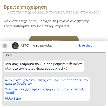
Βρείτε επιχείρηση
Η κατάταξη περιλαμβάνει τους καλύτερους στον κλάδο
Ψάχνετε επιχείρηση; Ελέγξτε τη μηχανή αναζήτησης.
Χρησιμοποιήστε την καλύτερη υπηρεσία
Αναζήτηση
ΑΕΤΟΊ της ψυχαγωγίας
Live chat
00:44
Γεια σας. Χαίρομαι που θα σας βοηθήσω! 🙂 Κάντε
κλικ στο αντίστοιχο θέμα συνομιλίας! 🙂
Διοργανωτής της
Κατάταξη
Επικοινωνία
Ανήκω στους διακριθέντες και θέλω να παραλάβω το
κατάταξης
Διακριθέντες
Επικοινωνία
πακέτο βραβείων
BEAUTIFUL COMPANY
Λίστα όλων
Μονοπρόσωπη ΙΚΕ
των
Θέλω να ελέγξω την επιχείρηση μου στην κατάταξη
ΤΗΛ. ΕΠΙΚΟΙΝΩΝΙΑΣ:
διακριθέντων
"Αετοί"
2104128019
Μεθοδολογία
Άλλο θέμα
email:
Όροι &
aetoi@beautifulcompany.co
προϋποθέσεις
ΠΟΛΙΤΙΚΗ