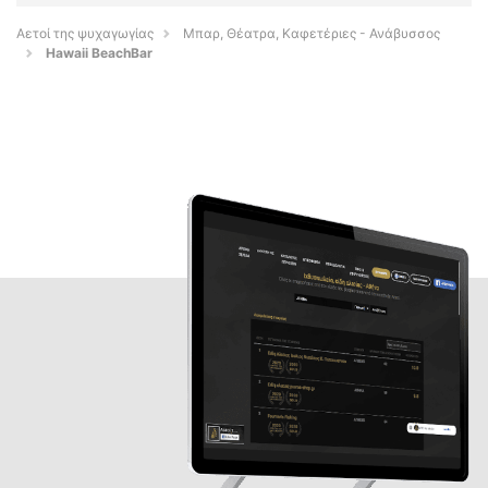
Αετοί της ψυχαγωγίας
Μπαρ, Θέατρα, Καφετέριες - Ανάβυσσος
Hawaii BeachBar