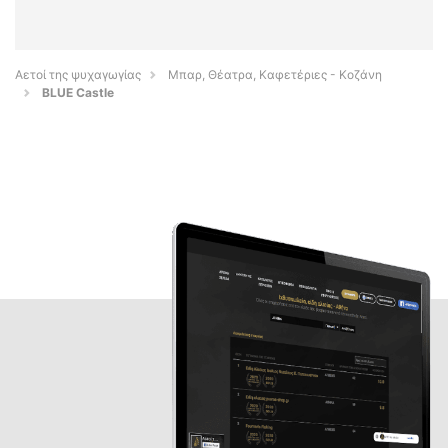
Αετοί της ψυχαγωγίας
Μπαρ, Θέατρα, Καφετέριες - Κοζάνη
BLUE Castle