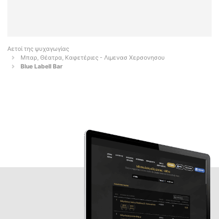
Αετοί της ψυχαγωγίας
Μπαρ, Θέατρα, Καφετέριες - Λιμενασ Χερσονησου
Blue Labell Bar