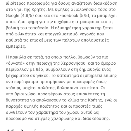
ιδιαίτερος προορισμός για όσους αναζητούν διασκέδαση
στο νησί της Κρήτης. Με υψηλές αξιολογήσεις τόσο στο
Google (4.9/5) όσο και στο Facebook (5/5), το μπαρ έχει
αποκτήσει φήμη για την ευχάριστη ατμόσφαιρα και τη
βολική του τοποθεσία. Η εξυπηρέτηση χαρακτηρίζεται
από φιλικότητα και επαγγελματισμό, γεγονός που
καθιστά τις επισκέψεις των πελατών απολαυστικές
εμπειρίες.
Η ποικιλία σε ποτά, τα οποία πολλοί θεωρούν τα πιο
«δυνατά» στην περιοχή της Χερσονήσου, και το όμορφο
περιβάλλον με θέα, συμβάλλουν στη δημιουργία ενός
ξεχωριστού σκηνικού. Το κατάστημα εξυπηρετεί επίσης
ένα ευρύ φάσμα προτιμήσεων με προσφορές όπως
ντάκιρι, μοχίτο, σαλάτες, θαλασσινά και πίτσα. Οι
υπαίθριοι χώροι προσφέρουν στους επισκέπτες τη
δυνατότητα να απολαύσουν το κλίμα της Κρήτης, ενώ οι
παροχές υψηλής ποιότητας και οι προσιτές τιμές
συνθέτουν τον χαρακτήρα του χώρου αυτού ως
προορισμό για στιγμές χαλάρωσης και διασκέδασης.