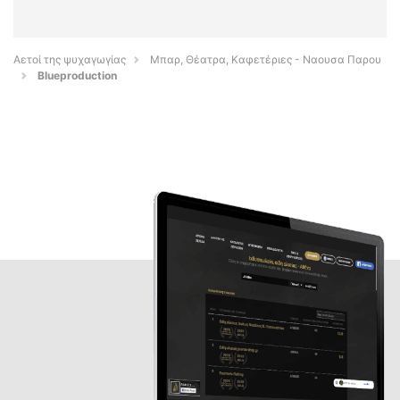
Αετοί της ψυχαγωγίας
Μπαρ, Θέατρα, Καφετέριες - Ναουσα Παρου
Blueproduction