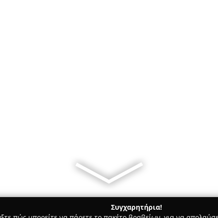
Συγχαρητήρια!
γξτε πώς μπορείτε να πάρετε το πακέτο βραβείων, για να απολαύσε