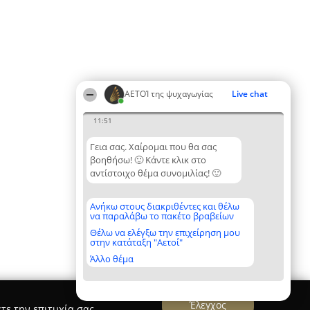
ΑΕΤΟΊ της ψυχαγωγίας
Live chat
11:51
Γεια σας. Χαίρομαι που θα σας
βοηθήσω! 🙂 Κάντε κλικ στο
αντίστοιχο θέμα συνομιλίας! 🙂
Ανήκω στους διακριθέντες και θέλω
να παραλάβω το πακέτο βραβείων
Θέλω να ελέγξω την επιχείρηση μου
στην κατάταξη "Αετοί"
Άλλο θέμα
Έλεγχος
τε την επιτυχία σας.