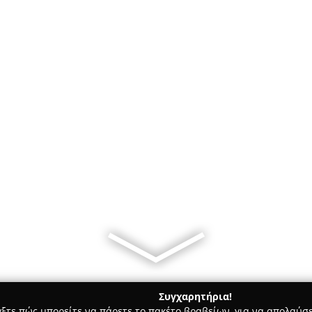
Συγχαρητήρια!
γξτε πώς μπορείτε να πάρετε το πακέτο βραβείων, για να απολαύσε