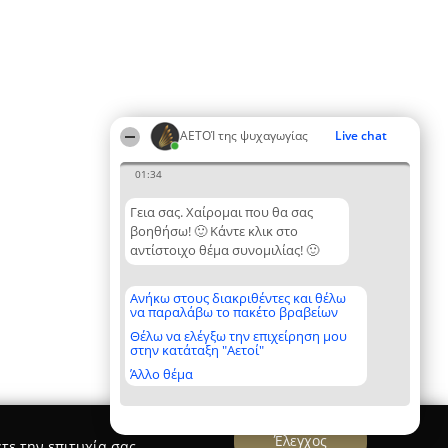
ΑΕΤΟΊ της ψυχαγωγίας
Live chat
01:34
Γεια σας. Χαίρομαι που θα σας
βοηθήσω! 🙂 Κάντε κλικ στο
αντίστοιχο θέμα συνομιλίας! 🙂
Ανήκω στους διακριθέντες και θέλω
να παραλάβω το πακέτο βραβείων
Θέλω να ελέγξω την επιχείρηση μου
στην κατάταξη "Αετοί"
Άλλο θέμα
Έλεγχος
τε την επιτυχία σας.