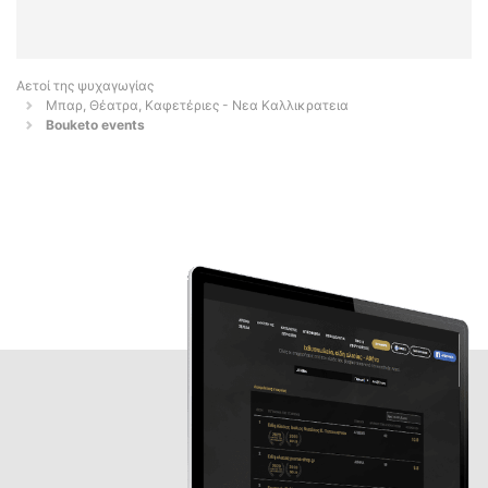
Αετοί της ψυχαγωγίας
Μπαρ, Θέατρα, Καφετέριες - Νεα Καλλικρατεια
Bouketo events