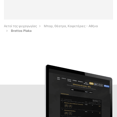
Αετοί της ψυχαγωγίας
Μπαρ, Θέατρα, Καφετέριες - Αθήνα
Brettos Plaka