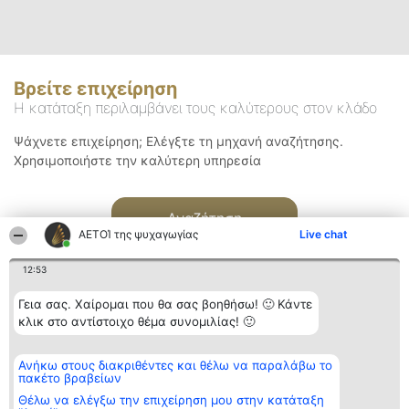
Βρείτε επιχείρηση
Η κατάταξη περιλαμβάνει τους καλύτερους στον κλάδο
Ψάχνετε επιχείρηση; Ελέγξτε τη μηχανή αναζήτησης.
Χρησιμοποιήστε την καλύτερη υπηρεσία
Αναζήτηση
ΑΕΤΟΊ της ψυχαγωγίας
Live chat
12:53
Γεια σας. Χαίρομαι που θα σας βοηθήσω! 🙂 Κάντε
κλικ στο αντίστοιχο θέμα συνομιλίας! 🙂
Διοργανωτής της
Κατάταξη
Επικοινωνία
Ανήκω στους διακριθέντες και θέλω να παραλάβω το
κατάταξης
Διακριθέντες
Επικοινωνία
πακέτο βραβείων
BEAUTIFUL COMPANY
Λίστα όλων
Μονοπρόσωπη ΙΚΕ
των
Θέλω να ελέγξω την επιχείρηση μου στην κατάταξη
ΤΗΛ. ΕΠΙΚΟΙΝΩΝΙΑΣ:
διακριθέντων