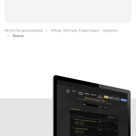
Αετοί της ψυχαγωγίας
Μπαρ, Θέατρα, Καφετέριες - Αχαρνές
Bueno