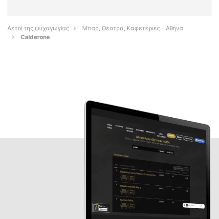
Αετοί της ψυχαγωγίας
Μπαρ, Θέατρα, Καφετέριες - Αθήνα
Calderone