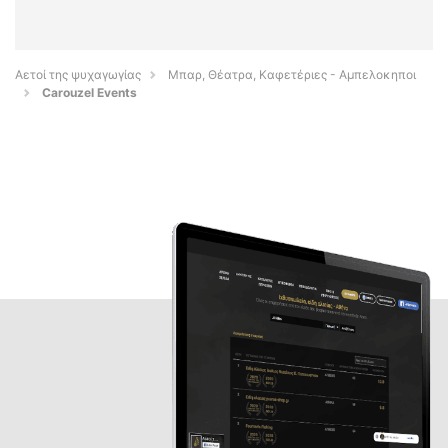
Αετοί της ψυχαγωγίας
Μπαρ, Θέατρα, Καφετέριες - Αμπελοκηποι
Carouzel Events