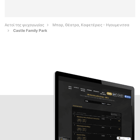
Αετοί της ψυχαγωγίας
Μπαρ, Θέατρα, Καφετέριες - Ηγουμενιτσα
Castle Family Park