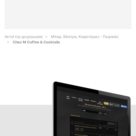
Αετοί της ψυχαγωγίας
Μπαρ, Θέατρα, Καφετέριες - Πειραιάς
Chez M Coffee & Cocktails