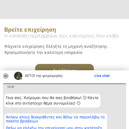
Βρείτε επιχείρηση
Η κατάταξη περιλαμβάνει τους καλύτερους στον κλάδο
Ψάχνετε επιχείρηση; Ελέγξτε τη μηχανή αναζήτησης.
Χρησιμοποιήστε την καλύτερη υπηρεσία
Αναζήτηση
ΑΕΤΟΊ της ψυχαγωγίας
Live chat
12:41
Γεια σας. Χαίρομαι που θα σας βοηθήσω! 🙂 Κάντε
κλικ στο αντίστοιχο θέμα συνομιλίας! 🙂
Διοργανωτής της
Κατάταξη
Επικοινωνία
Ανήκω στους διακριθέντες και θέλω να παραλάβω το
κατάταξης
Διακριθέντες
Επικοινωνία
πακέτο βραβείων
BEAUTIFUL COMPANY
Λίστα όλων
Μονοπρόσωπη ΙΚΕ
των
Θέλω να ελέγξω την επιχείρηση μου στην κατάταξη